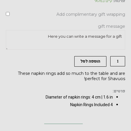
כמות
זמינות:
קיים במלאי
של
Add complimentary gift wrapping
Floral
Napkin
gift message
Rings,
Set
of
4
הוספה לסל
These napkin rings add so much to the table and are
perfect for Shavuos!
פרטים:
Diameter of napkin rings: 4 cm | 1.6 in
4 Napkin Rings Included