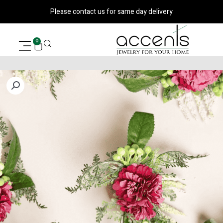
ילוג
Please contact us for same day delivery
תוכן
עגלת
0
קניות