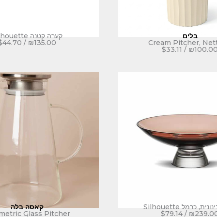
בלים
קערה קטנה Silhouette
$
44.70
/
₪
135.00
Cream Pitcher, Net
$
33.11
/
₪
100.0
ית, כרמל Silhouette
קאסה בלה
etric Glass Pitcher
$
79.14
/
₪
239.0