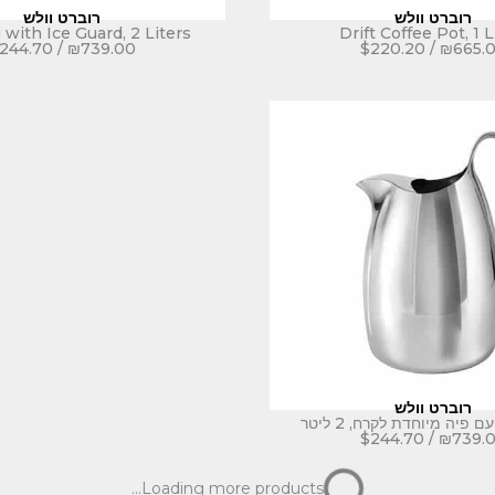
רוברט וולש
רוברט וולש
g with Ice Guard, 2 Liters
Drift Coffee Pot, 1 L
244.70
/
₪
739.00
$
220.20
/
₪
665.
רוברט וולש
אלסי
קנקן, Tua
$
315.56
/
₪
953.00
$
244.70
/
₪
739.