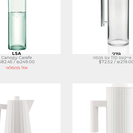
גוזיני
LSA
קונס 110 עם מכסה
Canopy Carafe
$
82.45
/
₪
249.00
$
72.52
/
₪
219.0
אזל מהמלאי