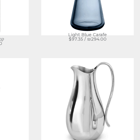
Light Blue Carafe
294.00
₪
/
97.35
$
קנ
0