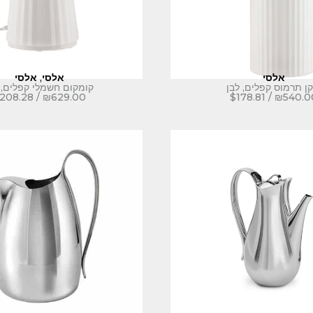
אלסי
אלסי
,
אלסי
קן תרמוס קפלים, לבן
קומקום חשמלי קפלים, 
208.28
/
₪
629.00
$
178.81
/
₪
540.0