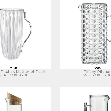
גוזיני
גוזיני
 Pitcher, Mother-of-Pearl
Tiffany Pitcher
$
64.57
/
₪
195.00
$
51.66
/
₪
156.0