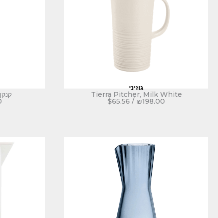
גוזיני
Tierra Pitcher, Milk White
קנקן איי
0
$
65.56
/
₪
198.00