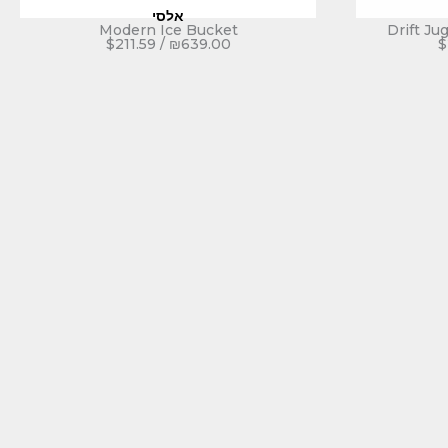
אלסי
Modern Ice Bucket
Drift Ju
$
211.59
/
₪
639.00
$
רוברט וולש
כד דריפט, 300 מ"ל
$
147.35
/
₪
445.00