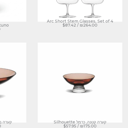
Arc Short Stem Glasses, Set of 4
tuno
$
87.42
/
₪
264.00
0
קערה קטנה, כרמל Silhouette
קערה בינונ
0
$
57.95
/
₪
175.00