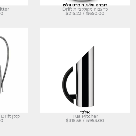
רוברט וולש
,
רוברט וולש
כד גבוה מקולקציית Drift
itter
00
$
215.23
/
₪
650.00
אלסי
Tua Pitcher
קנקן Drift עם פיה מיוחדת לקרח, 2 ליטר
00
$
315.56
/
₪
953.00