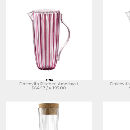
גוזיני
Dolcevita Pitcher, Amethyst
Dolcevita
$
64.57
/
₪
195.00