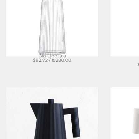
קַנקַן Gio Line
$
92.72
/
₪
280.00