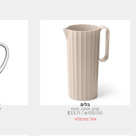
בלים
ק
קנקן מוקה, נטונו
0
$
33.11
/
₪
100.00
אזל מהמלאי