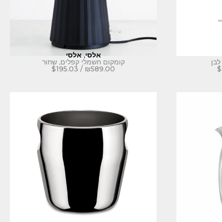
אלסי
,
אלסי
לבן
קומקום חשמלי קפלים, שחור
$
195.03
/
₪
589.00
$