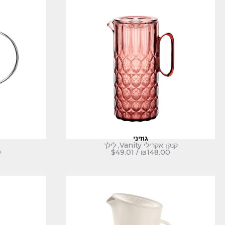
גוזיני
קנקן אקרילי Vanity, לילך
0
$
49.01
/
₪
148.00