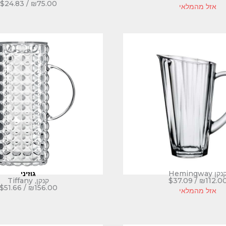
$
24.83
/
₪
75.00
אזל מהמלאי
נקן Hemingway
גוזיני
112.0
₪
/
37.09
$
קנקן, Tiffany
$
51.66
/
₪
156.00
אזל מהמלאי