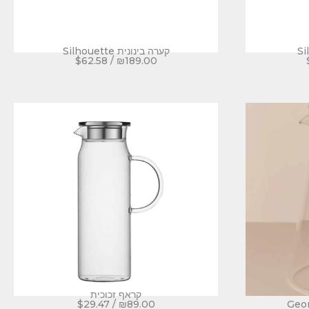
קערה בינונית Silhouette
$
62.58
/
₪
189.00
קראף זכוכית
$
29.47
/
₪
89.00
Geom