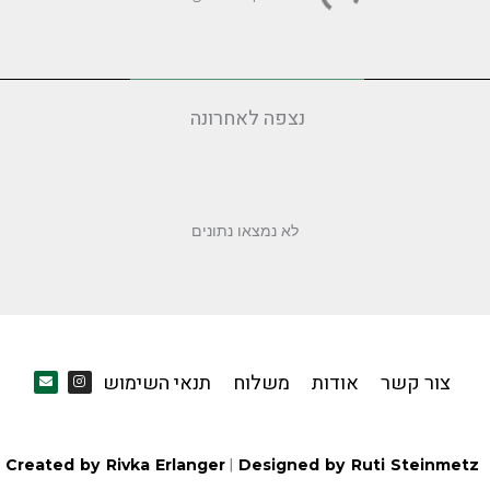
קנקן תה גדול
קאסה בלה
a Pot, Clean Lines
$
43.05
/
₪
130.0
$
39.74
/
₪
120.00
אזל מהמלאי