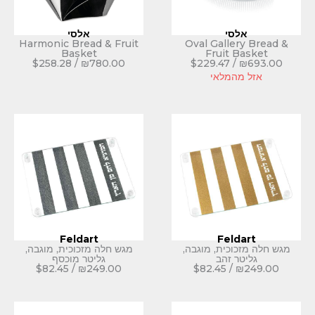
אלסי
Harmonic Bread & Fruit
Oval Gal
Basket
Frui
$
258.28
/
₪
780.00
$
229.4
לאי
Feldart
Fe
ת, מוגבה,
מגש חלה מזכוכית, מוגבה,
הב
גליטר מוכסף
$
82.45
/
₪
249.00
$
82.45