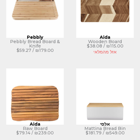
Pebbly
Pebbly Bread Board &
Wood
Knife
$
38.0
$
59.27
/
₪
179.00
לאי
Aida
Raw Board
Mattina
$
79.14
/
₪
239.00
$
181.79