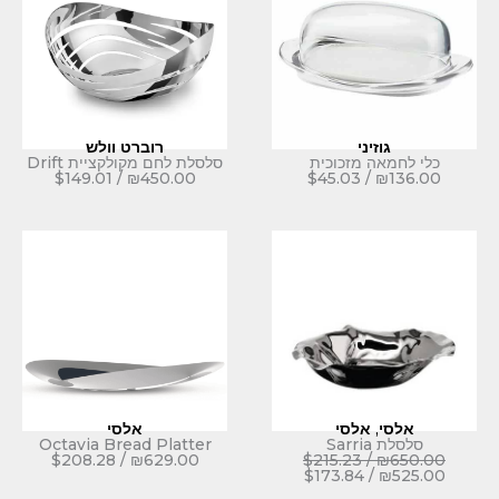
י
רוברט וולש
מזכוכית
סלסלת לחם מקולקציית Drift
$
149.01
/
₪
450.00
$
45.03
לסי
אלסי
Octavia Bread Platter
$
208.28
/
₪
629.00
$
215.23
$
173.8