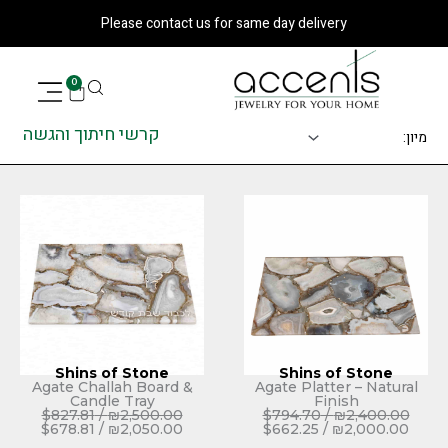
Please contact us for same day deli
עגלת
0
קניות
קרשי חיתוך והגשה
Shins of Stone
Shins
Agate Challah Board &
Agate Plat
Candle Tray
F
$
827.81
/
₪
2,500.00
$
794.70
$
678.81
/
₪
2,050.00
$
662.25