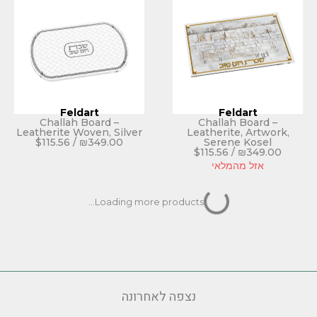
Feldart
Fe
Challah Board –
Challa
Leatherite Woven, Silver
Leatheri
$
115.56
/
₪
349.00
Sere
$
115.56
לאי