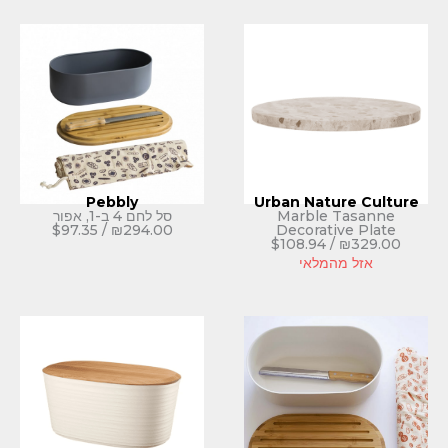
Pebbly
Urban Na
Marbl
סל לחם 4 ב-1, אפור
$
97.35
/
₪
294.00
Decora
$
108.94
לאי