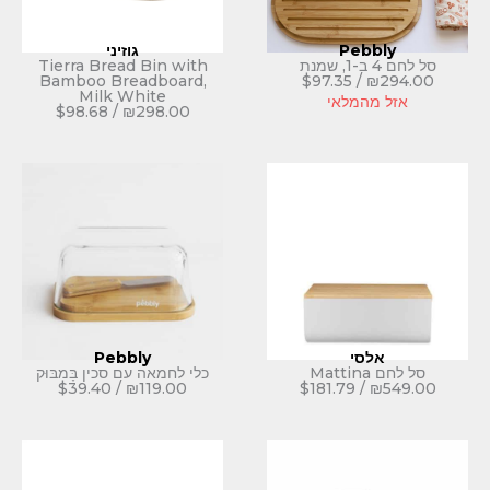
P
גוזיני
Tierra Bread Bin with
Bamboo Breadboard,
$
97.35
Milk White
לאי
$
98.68
/
₪
298.00
Pebbly
כלי לחמאה עם סכין בָּמבּוּק
$
39.40
/
₪
119.00
$
181.79