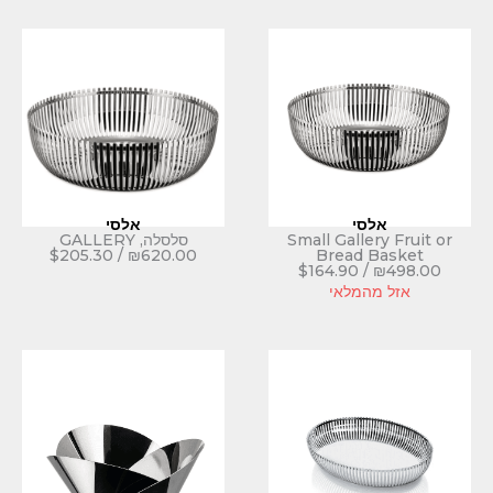
אלסי
Small Gal
סלסלה, GALLERY
$
205.30
/
₪
620.00
Brea
$
164.90
לאי