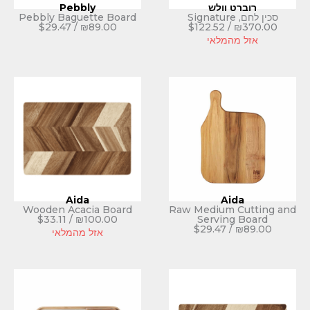
ולש
Pebbly
Pebbly Baguette Board
$
29.47
/
₪
89.00
$
122.52
לאי
Aida
Wooden Acacia Board
Raw Mediu
$
33.11
/
₪
100.00
Servi
$
29.4
אזל מהמלאי