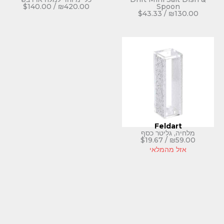
$
140.00
/
₪
420.00
S
$
43.33
Fe
טר כסף
$
19.67
לאי