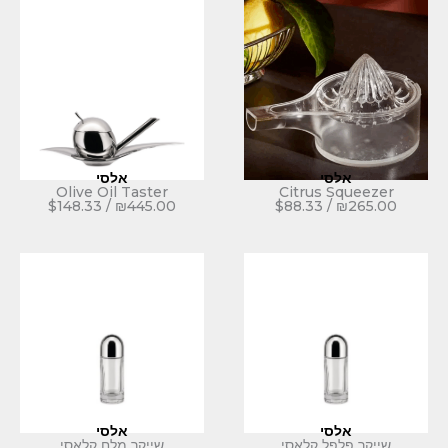
אלסי
Olive Oil Taster
Citrus
$
148.33
/
₪
445.00
$
88.33
אלסי
 קלאסי
שייקר מלח קלאסי