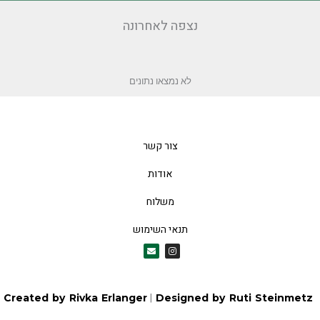
נצפה לאחרונה
לא נמצאו נתונים
צור קשר
אודות
משלוח
תנאי השימוש
E
I
n
n
v
s
e
t
l
a
o
g
|
Created by Rivka Erlanger
Designed by 
p
r
e
a
m