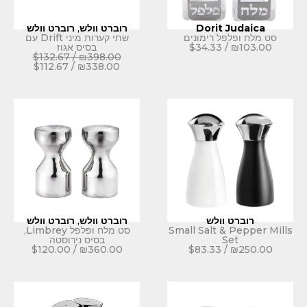
Dorit
רוברט וולש
,
רוברט וולש
 רימונים
שתי קערות מיני Drift עם
34.33
$
בסיס אגוז
$
132.67
/
₪
398.00
$
112.67
/
₪
338.00
ולש
רוברט וולש
,
רוברט וולש
Small Salt 
סט מלח ופלפל Limbrey,
בסיס נירוסטה
$
120.00
/
₪
360.00
$
83.33