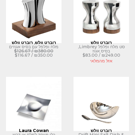
ולש
רוברט וולש
,
רוברט וולש
סט מלח ופלפל Limbrey,
מלח ופלפל עם בסיס אגוזים
וז
380.00
₪
/
126.67
$
$
116.67
/
₪
350.00
$
83.00
לאי
ולש
Laura Cowan
Drift Min
כלי מיוחד למלח או דבש