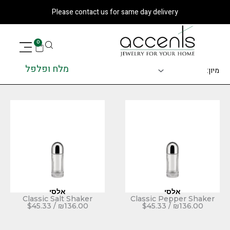
Please contact us for same day deli
עגלת
0
קניות
מלח ופלפל
אלסי
Classic Salt Shaker
Classic P
$
45.33
/
₪
136.00
$
45.33