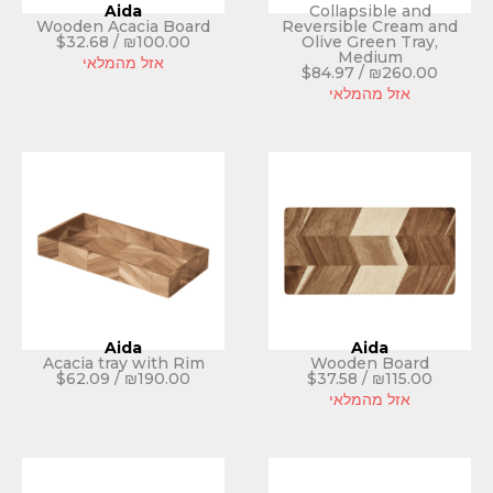
Aida
Collap
Wooden Acacia Board
Reversib
$
32.68
/
₪
100.00
Olive G
M
אזל מהמלאי
$
84.97
לאי
Aida
Acacia tray with Rim
Wood
$
62.09
/
₪
190.00
$
37.58
לאי