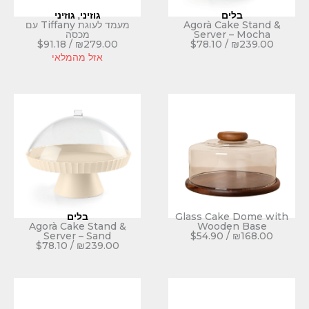
גוזיני
,
גוזיני
Agorà C
מעמד לעוגת Tiffany עם
Serve
מכסה
$
91.18
/
₪
279.00
$
78.10
אזל מהמלאי
Glass Ca
בלים
Agorà Cake Stand &
Wood
Server – Sand
$
54.90
$
78.10
/
₪
239.00