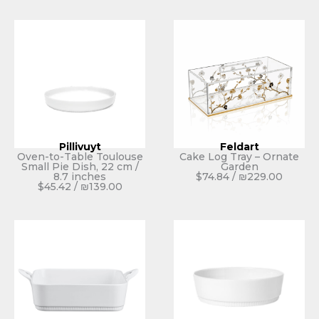
Pillivuyt
Fe
Oven-to-Table Toulouse
Cake Log 
Small Pie Dish, 22 cm /
G
8.7 inches
$
74.84
$
45.42
/
₪
139.00