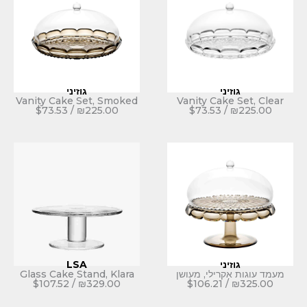
י
גוזיני
Vanity Cake Set, Smoked
Vanity Ca
$
73.53
/
₪
225.00
$
73.53
י
LSA
ילי, מעושן
Glass Cake Stand, Klara
$
107.52
/
₪
329.00
$
106.21