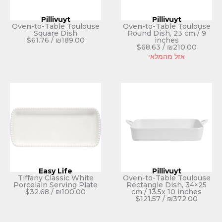
Pillivuyt
Pi
Oven-to-Table Toulouse
Oven-to-T
Square Dish
Round Dis
$
61.76
/
₪
189.00
i
$
68.63
לאי
Easy Life
Pi
Tiffany Classic White
Oven-to-T
Porcelain Serving Plate
Rectangle
$
32.68
/
₪
100.00
cm / 13.
$
121.57