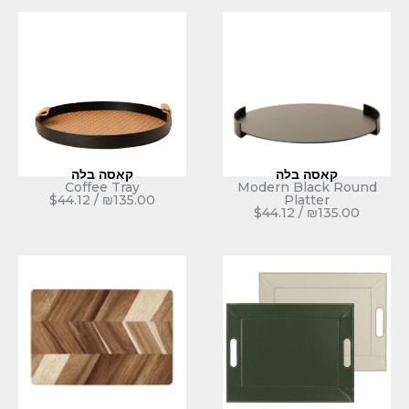
לה
קאסה בלה
Coffee Tray
Modern 
$
44.12
/
₪
135.00
Pl
$
44.12