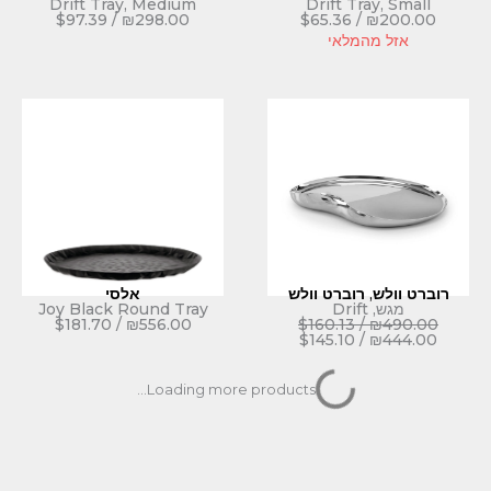
Drift Tray, Medium
Drift T
$
97.39
/
₪
298.00
$
65.36
לאי
וברט וולש
אלסי
Joy Black Round Tray
$
181.70
/
₪
556.00
$
160.13
$
145.10
Loading more products...