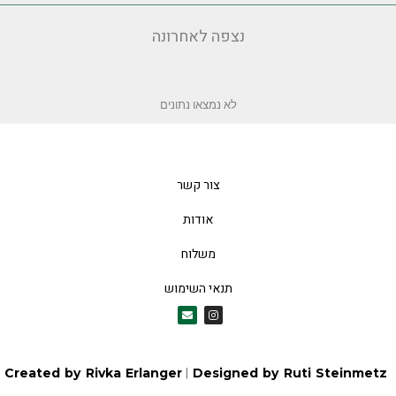
נצפה לאחרונה
לא נמצאו נתונים
צור קשר
אודות
משלוח
תנאי השימוש
E
I
n
n
v
s
e
t
l
a
o
g
|
Created by Rivka Erlanger
Designed by 
p
r
e
a
m