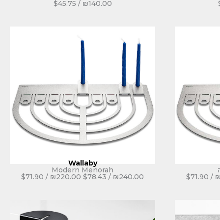
$
45.75
/
₪
140.00
Wallaby
Modern Menorah
$
71.90
/
₪
220.00
$
78.43
/
₪
240.00
$
71.90
/