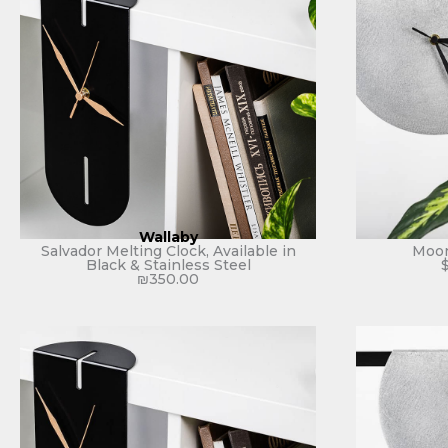
Wallaby
Salvador Melting Clock, Available in
Moon
Black & Stainless Steel
₪
350.00