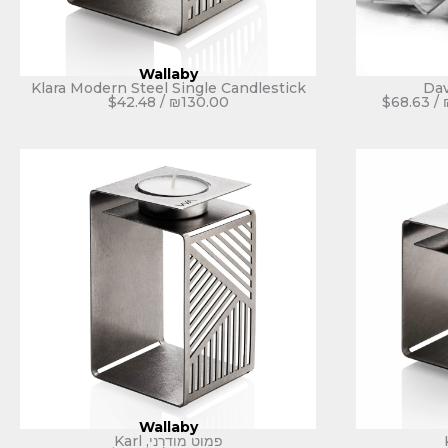
Wallaby
Klara Modern Steel Single Candlestick
$
42.48
/
₪
130.00
$
68.63
/
Wallaby
פמוט מודרני, Karl