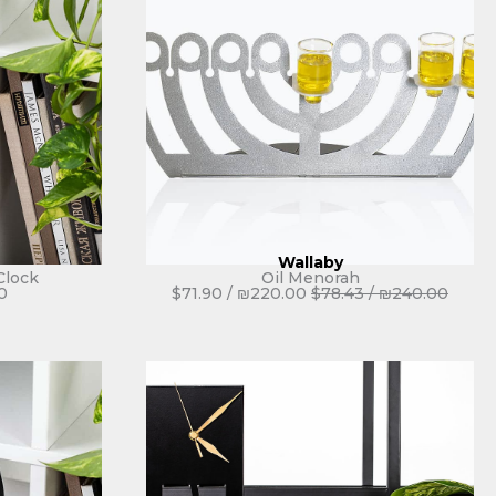
Wallaby
Clock
Oil Menorah
0
$
71.90
/
₪
220.00
$
78.43
/
₪
240.00