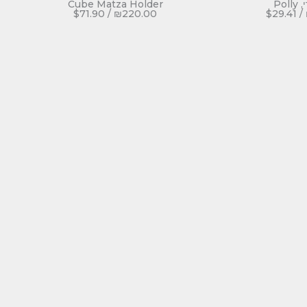
Po
Cube Matza Holder
$
71.90
/
₪
220.00
$
29.41
/