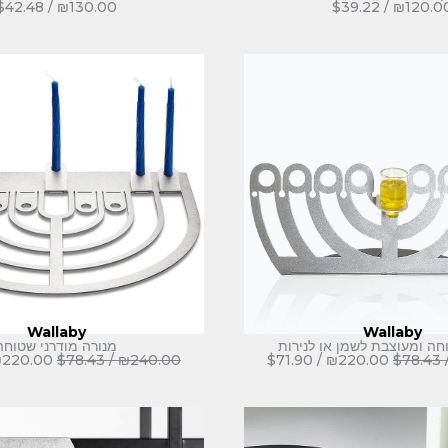
$
42.48
/
₪
130.00
$
39.22
/
₪
120.0
Wallaby
Wallaby
חה ומעוצבת לשמן או לנירות
מנורה מודרני שטוחה
₪
220.00
$
78.43
/
₪
240.00
$
71.90
/
₪
220.00
$
78.43