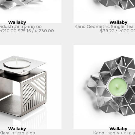
Wallaby
Wallaby
Kano Geometric Single Tea 
סט מחזיק נרות, Davidush
₪
210.00
$
75.16
/
₪
230.00
$
39.22
/
₪
120.0
Wallaby
Wallaby
נרות גיאומטרי, Kano
פמוט מפלדה, Klara