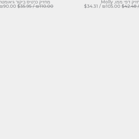
יק דפי ממו, Molly
מחזיק כרטיס ביקור גיאומטרי, lly
₪
90.00
$
35.95
/
₪
110.00
$
34.31
/
₪
105.00
$
42.48