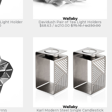
Wallaby
Light Holder
Davidush Pair of Tea Light Holders
0
$
68.63
/
₪
210.00
$
75.16
/
₪
230.00
Wallaby
Karl Modern Steel Single Candlestick
מחזיק 