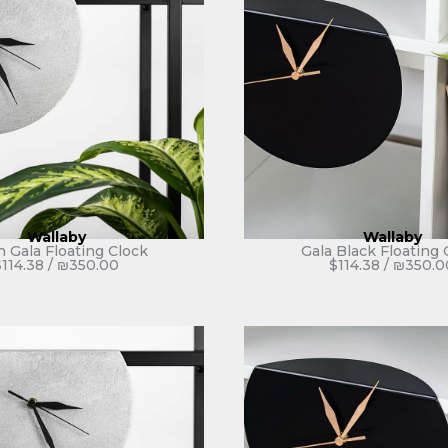
Wallaby
Wallaby
 Gala Floating Clock
Gala Black Floating 
$
114.38
/
₪
350.00
$
114.38
/
₪
350.0