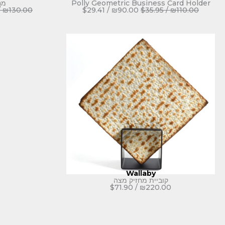
Polly Geometric Business Card Holder
מחז
/
₪
130.00
$
29.41
/
₪
90.00
$
35.95
/
₪
110.00
Wallaby
קוביית מחזיק מצה
$
71.90
/
₪
220.00