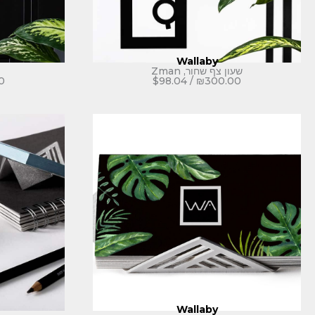
Wallaby
שעון צף שחור, Zman
0
$
98.04
/
₪
300.00
Wallaby