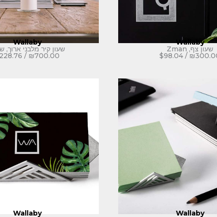
Wallaby
Wallaby
שעון צף, Zman
שעון קיר מלבני ארוך, ש
228.76
/
₪
700.00
$
98.04
/
₪
300.0
Wallaby
Wallaby