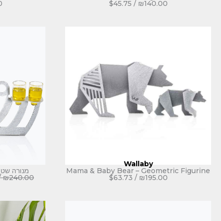
0
$
45.75
/
₪
140.00
Wallaby
Mama & Baby Bear – Geometric Figurine
מנורה שטו
/
₪
240.00
$
63.73
/
₪
195.00