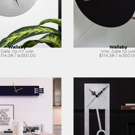
Wallaby
Wallaby
ון צף Gala, שחור
שעון ירח צף, Gala
$
114.38
/
₪
350.00
$
114.38
/
₪
350.0