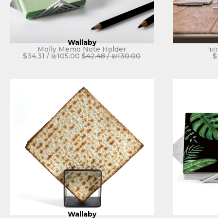
Wallaby
חור
Molly Memo Note Holder
$
34.31
/
₪
105.00
$
42.48
/
₪
130.00
$
Wallaby